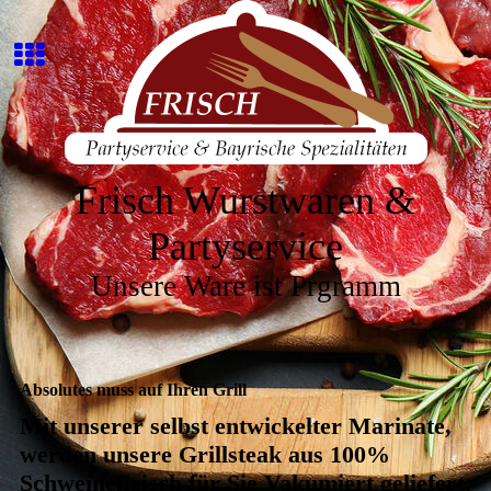
Frisch Wurstwaren &
Partyservice
Unsere Ware ist Prgramm
Absolutes muss auf Ihren Grill
Mit unserer selbst entwickelter Marinate,
werden unsere Grillsteak aus 100%
Schweinefleisch für Sie Vakumiert geliefert.