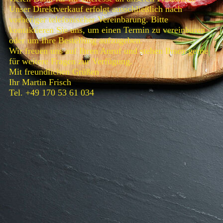
Unser Direktverkauf erfolgt ausschließlich nach
vorheriger telefonischer Vereinbarung. Bitte
kontaktieren Sie uns, um einen Termin zu vereinbaren
oder um Ihre Bestellung aufzugeben.
Wir freuen uns auf Ihren Anruf und stehen Ihnen gerne
für weitere Fragen zur Verfügung.
Mit freundlichen Grüßen
Ihr Martin Frisch
Tel. +49 170 53 61 034